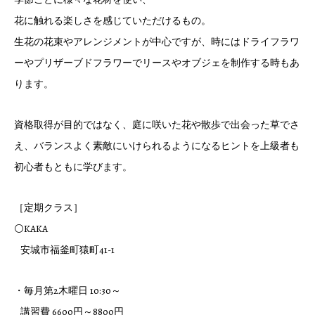
花に触れる楽しさを感じていただけるもの。
生花の花束やアレンジメントが中心ですが、時にはドライフラワ
ーやプリザーブドフラワーでリースやオブジェを制作する時もあ
ります。
資格取得が目的ではなく、庭に咲いた花や散歩で出会った草でさ
え、バランスよく素敵にいけられるようになるヒントを上級者も
初心者もともに学びます。
［定期クラス］
⚪KAKA
安城市福釜町猿町41-1
・毎月第2木曜日 10:30～
講習費 6600円～8800円