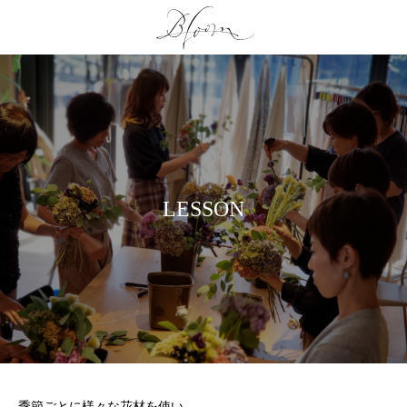
L
E
S
S
O
N
季節ごとに様々な花材を使い、