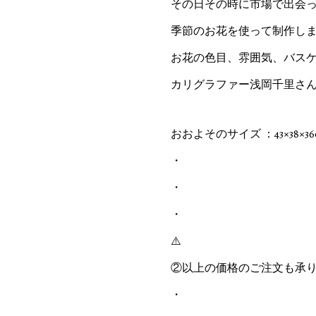
その日その時に市場で出会
季節のお花を使って制作し
お花の色目、雰囲気、バスケ
カリグラファー浅岡千里さ
おおよそのサイズ ：43×38×36
・
・
・
⚠️
②以上の価格のご注文も承り
・