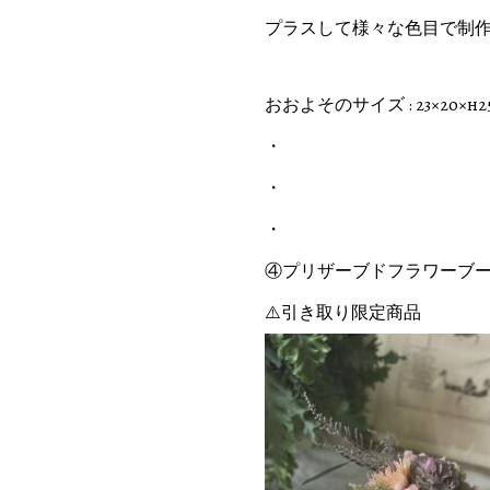
プラスして様々な色目で制
おおよそのサイズ : 23×20×h2
・
・
・
④プリザーブドフラワーブー
⚠️引き取り限定商品