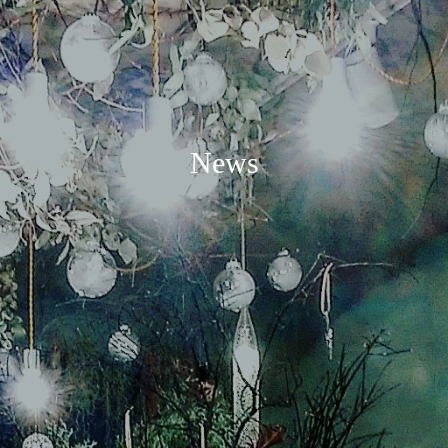
N
e
w
s