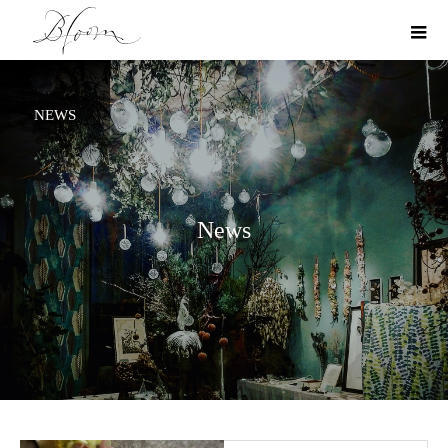
NEWS
N
e
w
s