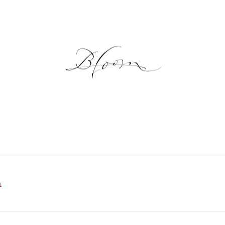
NEWS
GALLERY
ONLINE SHOP
LESSON
１